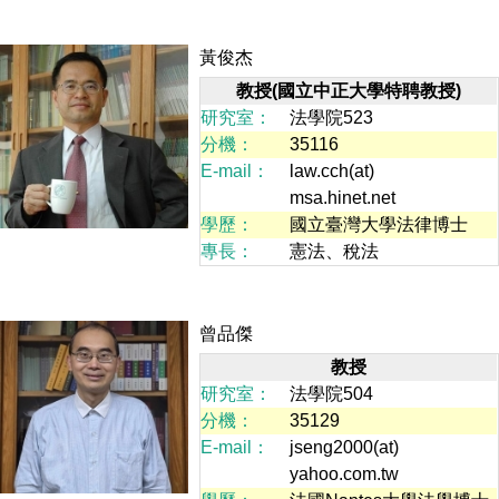
黃俊杰
教授(國立中正大學特聘教授)
研究室：
法學院523
分機：
35116
E-mail：
law.cch(at)
msa.hinet.net
學歷：
國立臺灣大學法律博士
專長：
憲法、稅法
曾品傑
教授
研究室：
法學院504
分機：
35129
E-mail：
jseng2000(at)
yahoo.com.tw