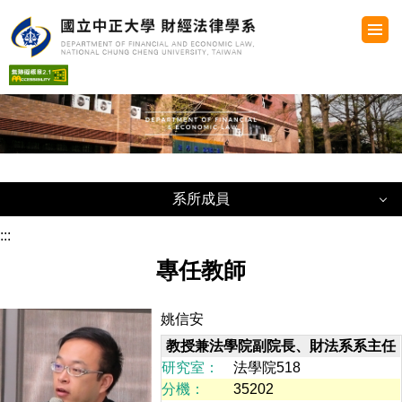
跳
到
主
要
內
容
區
系所成員
系所成員
:::
專任教師
專任教師
姚信安
兼任教師
教授兼法學院副院長、財法系系主任
研究室：
法學院518
行政人員
分機：
35202