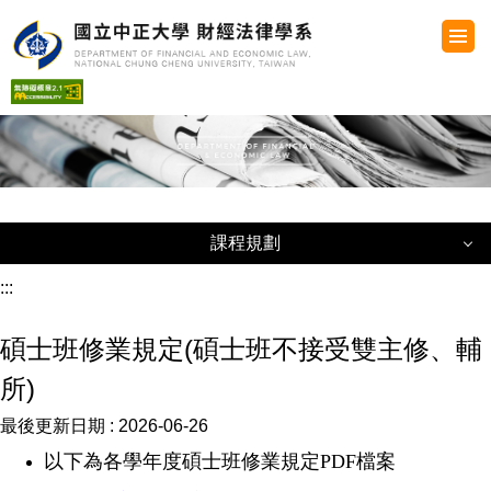
跳
到
主
要
內
容
區
課程規劃
課程規劃
:::
碩士班修業規定(碩士班不接受雙主修、輔
最新課表
所)
學士班
最後更新日期 :
2026-06-26
碩士班
以下為各學年度碩士班修業規定
PDF
檔案