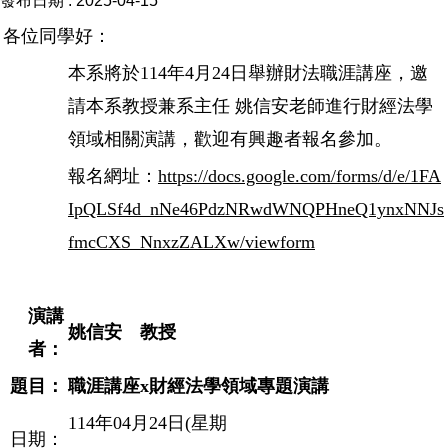
發布日期 :
2025-04-15
招生公告
各位同學好：
學術活動公告
本系將於114年4月24日舉辦財法職涯講座，邀
行政事務公告
請本系教授兼系主任 姚信安老師進行財經法學
領域相關演講，歡迎有興趣者報名參加。
報名網址：
https://docs.google.com/forms/d/e/1FA
IpQLSf4d_nNe46PdzNRwdWNQPHneQ1ynxNNJs
fmcCXS_NnxzZALXw/viewform
演講
姚信安 教授
者：
題目：
職涯講座x財經法學領域專題演講
114年04月24日(星期
日期：