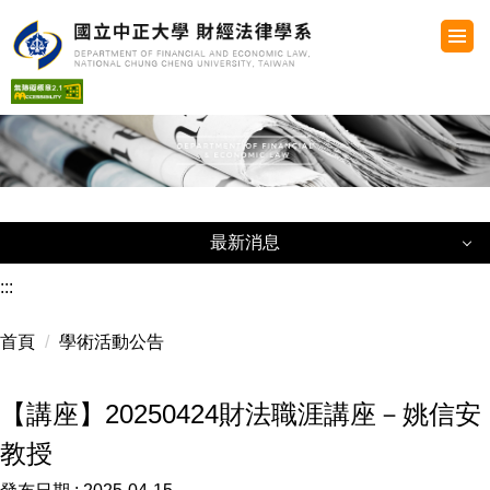
跳
到
主
要
內
容
區
最新消息
最新消息
:::
首頁
學術活動公告
教務公告
學生事務公告
【講座】20250424財法職涯講座－姚信安
教授
獎助學金公告