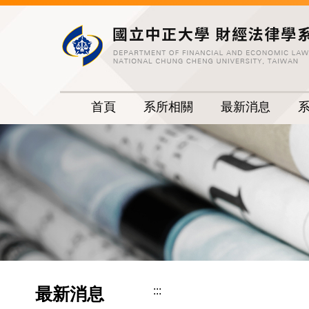
跳
到
主
要
內
容
首頁
系所相關
最新消息
區
最新消息
:::