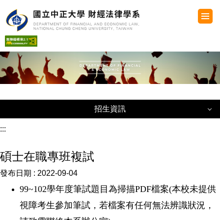
跳
到
主
要
內
容
區
招生資訊
招生資訊
:::
碩士在職專班複試
招生最新消息
發布日期 :
2022-09-04
各項招生考試公告
99~102
學年度筆試題目為掃描
PDF
檔案(本校未提供
本系所考古題
視障考生參加筆試，若檔案有任何無法辨識狀況，