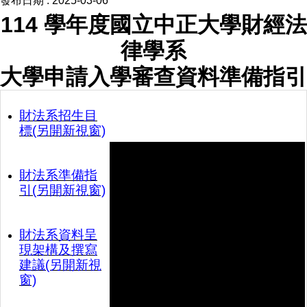
發布日期 :
2025-03-06
招生公告
114 學年度國立中正大學財經法
學術活動公告
律學系
行政事務公告
大學申請入學審查資料準備指引
財法系招生目
標(另開新視窗)
財法系準備指
引(另開新視窗)
財法系資料呈
現架構及撰寫
建議(另開新視
窗)