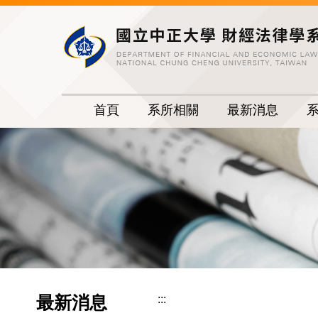
跳
到
主
要
內
容
首頁
系所相關
最新消息
區
最新消息
:::