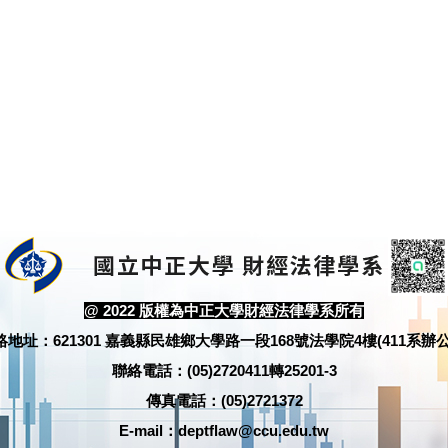
@ 2022 版權為中正大學財經法律學系所有
絡地址：621301 嘉義縣民雄鄉大學路一段168號法學院4樓(411系辦公
聯絡電話：(05)2720411轉25201-3
傳真電話：(05)2721372
E-mail：deptflaw@ccu.edu.tw