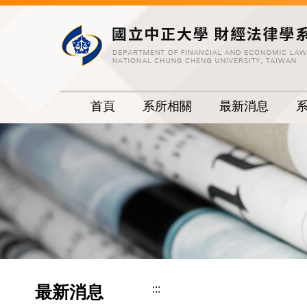
跳
到
主
要
內
容
首頁
系所相關
最新消息
區
最新消息
:::