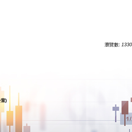
瀏覽數:
1330
室)