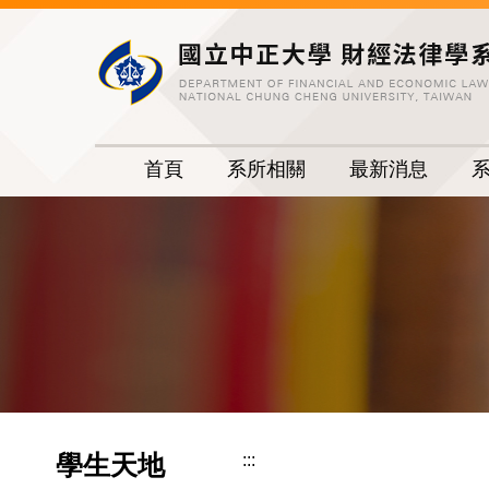
跳
到
主
要
內
容
首頁
系所相關
最新消息
區
學生天地
:::