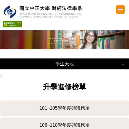
跳
到
主
要
內
容
區
學生天地
學生天地
:::
升學進修榜單
系學會組織圖
獎助學金
101~105學年度碩班榜單
學生生活手冊
106~110學年度碩班榜單