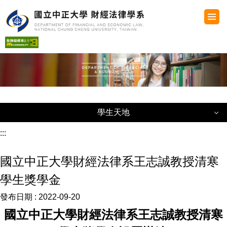
跳
到
主
要
內
容
區
學生天地
學生天地
:::
國立中正大學財經法律系王志誠教授清寒
系學會組織圖
學生獎學金
獎助學金
發布日期 :
2022-09-20
學生生活手冊
國立中正大學財經法律系王志誠教授清寒