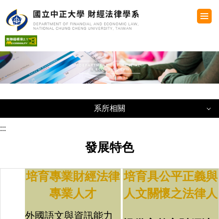
跳
到
主
要
內
容
區
系所相關
系所相關
:::
發展特色
系所法規
培育專業財經法律
培育具公平正義與
系所簡介
專業人才
人文關懷之法律人
系所學術活動及成果
外國語文與資訊能力