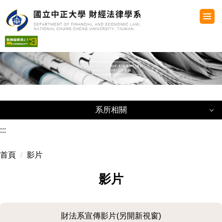
跳
到
主
要
內
容
區
系所相關
系所相關
:::
首頁
影片
系所法規
影片
系所簡介
系所學術活動及成果
財法系宣傳影片(另開新視窗)